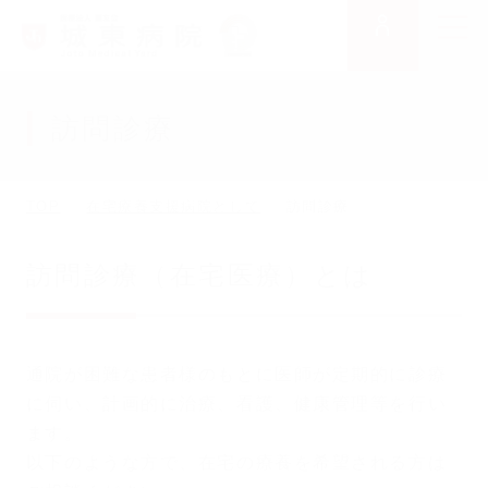
求人情報
メニュー
訪問診療
TOP
在宅療養支援病院として
訪問診療
訪問診療（在宅医療）とは
通院が困難な患者様のもとに医師が定期的に診療
に伺い、計画的に治療、看護、健康管理等を行い
ます。
以下のような方で、在宅の療養を希望される方は