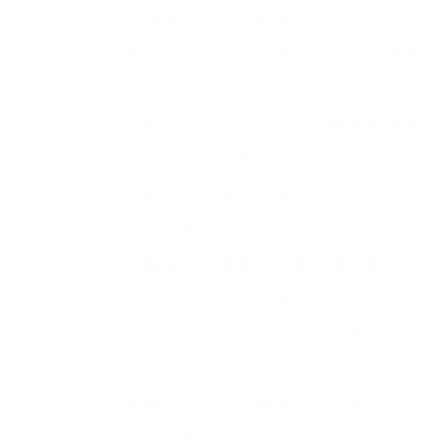
（状況により応相談）をしていただ
きます。（訪問診療についての詳細
を説明させていただきます）
次回からは、訪問日時と時間を調整
させていただきます。
予定の訪問日に主治医と看護師がご
自宅（施設）に訪問します。
内服薬、外用薬等の処方箋を発行し
ます。当院でのお渡しになります。
お近くの調剤薬局でお受け取りくだ
さい。
費用については個別にご説明させて
いただきます。