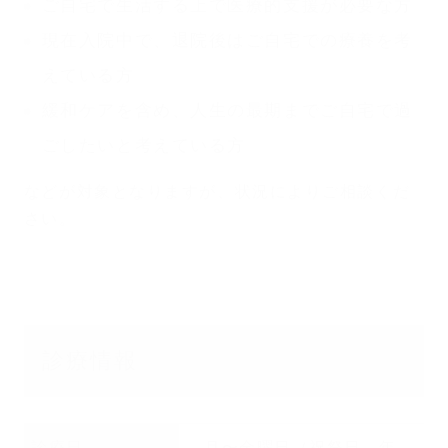
ご自宅で生活する上で医療的支援が必要な方
現在入院中で、退院後はご自宅での療養を考
えている方
緩和ケアを含め、人生の最期までご自宅で過
ごしたいと考えている方
などが対象となりますが、状況によりご相談くだ
さい。
診療情報
診療日
月〜金曜日（祝祭日、年