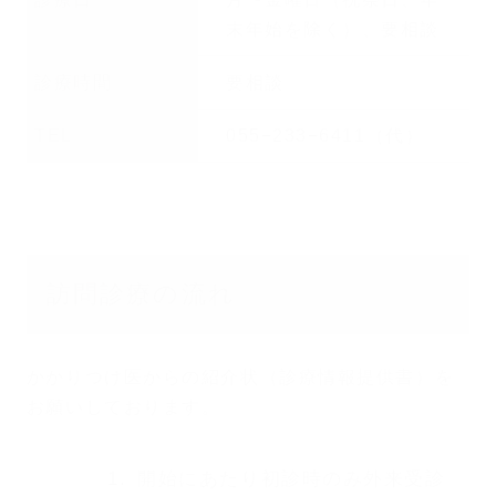
末年始を除く）、要相談
診療時間
要相談
TEL
055−233−6411（代）
訪問診療の流れ
かかりつけ医からの紹介状（診療情報提供書）を
お願いしております。
開始にあたり初診時のみ外来受診