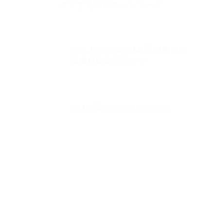
ケアする病院ネットワーク
当法人は(公財)日本医療機能評
価機構認定病院です
KAIの国認証制度認定施設