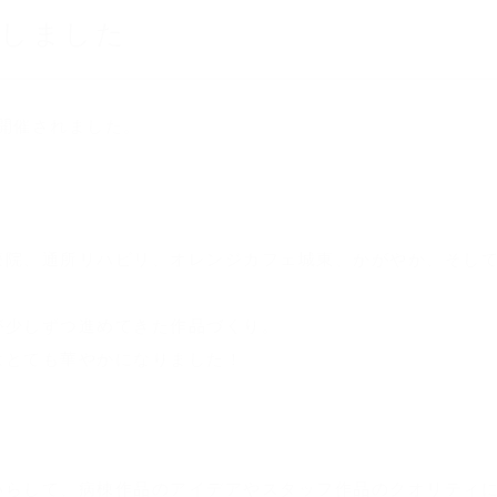
展しました
が開催されました。
療院、通所リハビリ、オレンジカフェ城東、かがやか、そして
が少しずつ進めてきた作品づくり。
はとても華やかになりました！
いらして、病棟作品のアイデアやスタッフ作品のクオリティ