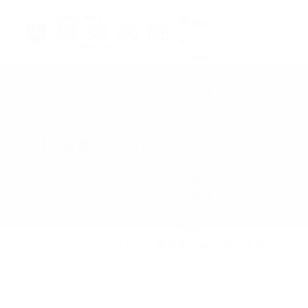
当法
城東だより
TOP
城東だより
琢美地区文化祭に