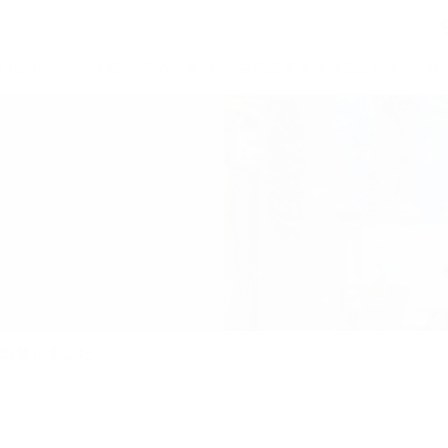
人について
入院/入所のご案内
在宅療養支援病院として
在
出展しました