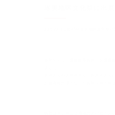
琢美地区文化祭に出
10月20日に第45回琢美地区文化祭
当院からは、医療療養病床、介護医
ました。
患者さんや入所者さん、利用者さん
お披露目の場となった病院コーナー
病院コーナーには地域の方が次々と