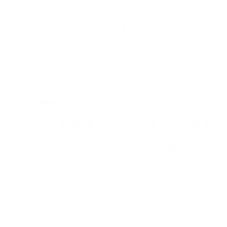
くりのモチベーションにつながります！
ら城東病院で開催する『JMY文化展』が待っています。
』
『
JMY
文化展』
と
は、琢美地区と当院の協働イベ
Ｙ
緒に
やっちゃおう！』
をテーマに、地域全体の作品