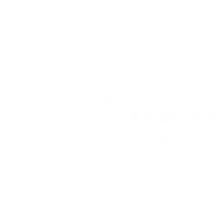
いました。
地域のみなさんの声は、次の作品づ
琢美地区文化祭の次は、11月8日か
『琢美地区文化祭
今年度の
Ｊ
Ｍ
『
城東病院
まちと一