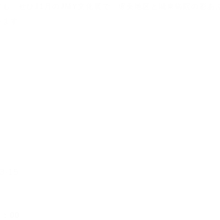
も、ぜひ11月のJMY文化展で、琢美地区と城東病院の彩あ
います。
3-15
2：00