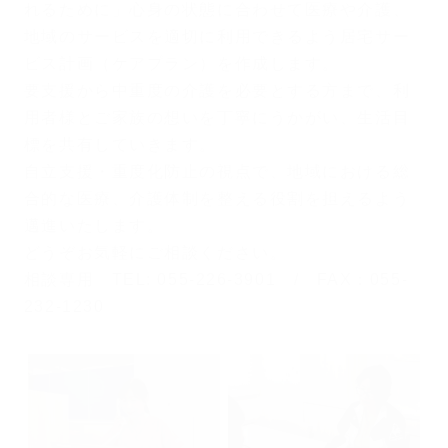
れるために」心身の状態に合わせて医療や介護、
地域のサービスを適切に利用できるよう居宅サー
ビス計画（ケアプラン）を作成します。
要支援から中重度の介護を必要とする方まで、利
用者様とご家族の想いを丁寧にうかがい、生活目
標を共有していきます。
自立支援・重度化防止の視点で、地域における総
合的な医療、介護体制を整える役割を担えるよう
邁進いたします。
どうぞお気軽にご相談ください。
相談専用 TEL: 055-226-3901 / FAX：055-
232-1230