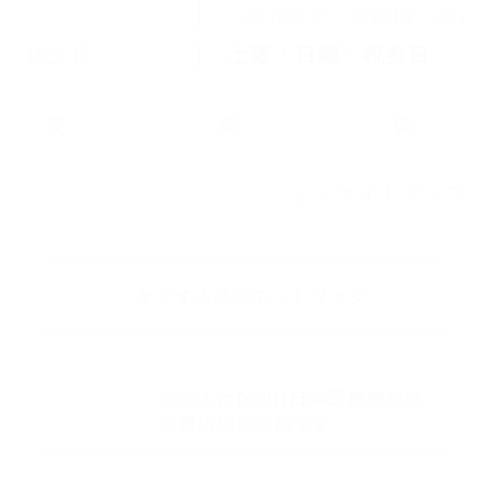
（受付終了 午前11：30）
休診日
土曜・日曜・祝祭日
サイトマップ
ケアする病院ネットワーク
当法人は(公財)日本医療機能評
価機構認定病院です